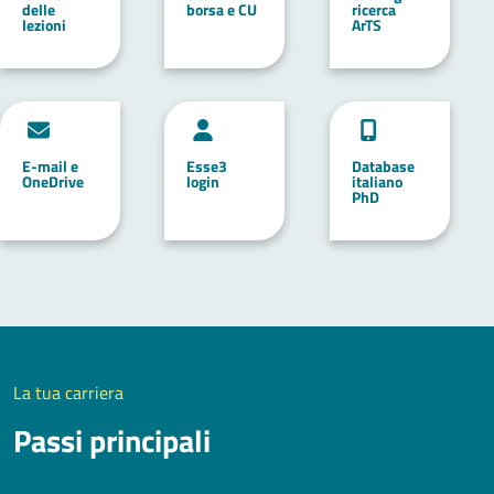
delle
borsa e CU
ricerca
lezioni
ArTS
E-mail e
Esse3
Database
OneDrive
login
italiano
PhD
La tua carriera
Passi principali