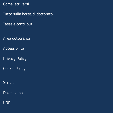
Menu footer 2
Come iscriversi
Tutto sulla borsa di dottorato
Tasse e contributi
Menu footer 3
Area dottorandi
Accessibilità
Privacy Policy
Cookie Policy
Menu contatti
Scrivici
Dove siamo
URP