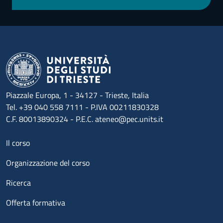
Piazzale Europa, 1 - 34127 - Trieste, Italia
Tel. +39 040 558 7111 - P.IVA 00211830328
C.F. 80013890324 - P.E.C. ateneo@pec.units.it
Menu footer 1
Il corso
Organizzazione del corso
Ricerca
Offerta formativa