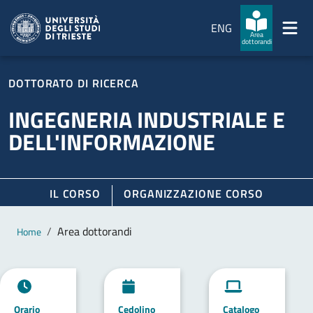
Salta al contenuto principale
Passa al footer
ENG
Area
dottorandi
DOTTORATO DI RICERCA
INGEGNERIA INDUSTRIALE E
DELL'INFORMAZIONE
IL CORSO
ORGANIZZAZIONE CORSO
Contenuto principale
Breadcrumb
Area dottorandi
Home
Orario
Cedolino
Catalogo