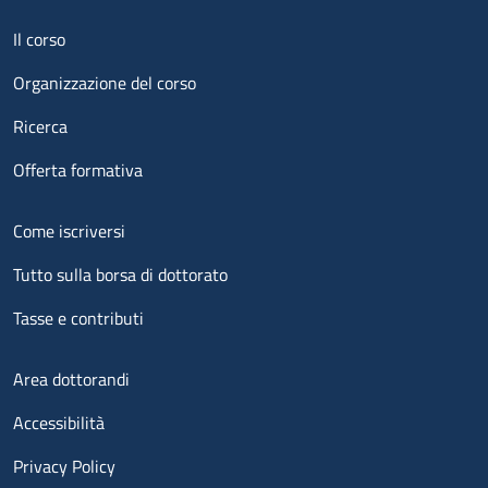
Menu footer 1
Il corso
Organizzazione del corso
Ricerca
Offerta formativa
Menu footer 2
Come iscriversi
Tutto sulla borsa di dottorato
Tasse e contributi
Menu footer 3
Area dottorandi
Accessibilità
Privacy Policy