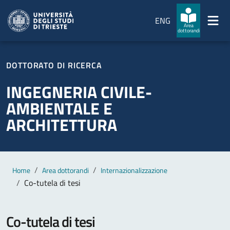
Salta al contenuto principale
Passa al footer
ENG
Area
dottorandi
DOTTORATO DI RICERCA
INGEGNERIA CIVILE-
AMBIENTALE E
ARCHITETTURA
Contenuto principale
Breadcrumb
Home
Area dottorandi
Internazionalizzazione
Co-tutela di tesi
Co-tutela di tesi