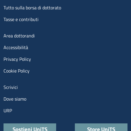
Tutto sulla borsa di dottorato
Tasse e contributi
Menu footer 3
Area dottorandi
Accessibilità
Privacy Policy
Cookie Policy
Menu contatti
Scrivici
Dove siamo
URP
Quick links
Sostieni UniTS
Store UniTS