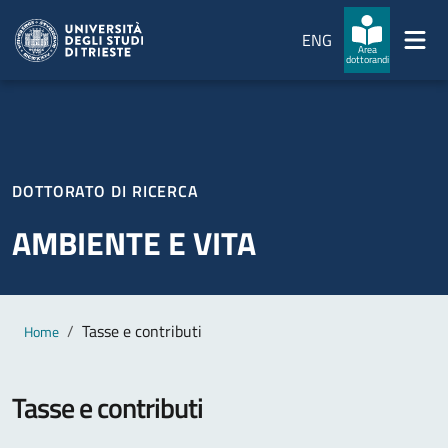
Salta al contenuto principale
Passa al footer
ENG
Area
dottorandi
DOTTORATO DI RICERCA
AMBIENTE E VITA
Contenuto principale
Breadcrumb
Tasse e contributi
Home
Tasse e contributi