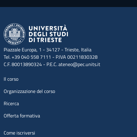
Piazzale Europa, 1 - 34127 - Trieste, Italia
Tel. +39 040 558 7111 - P.IVA 00211830328
C.F. 80013890324 - P.E.C. ateneo@pec.units.it
Menu footer 1
Il corso
Organizzazione del corso
Ricerca
Offerta formativa
Menu footer 2
Come iscriversi