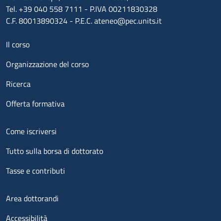
Tel. +39 040 558 7111 - P.IVA 00211830328
C.F. 80013890324 - P.E.C. ateneo@pec.units.it
Menu footer 1
Il corso
Organizzazione del corso
Ricerca
Offerta formativa
Menu footer 2
Come iscriversi
Tutto sulla borsa di dottorato
Tasse e contributi
Menu footer 3
Area dottorandi
Accessibilità