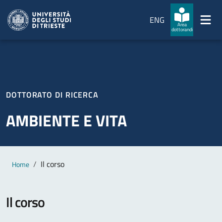
Salta al contenuto principale
Passa al footer
ENG
Area
dottorandi
DOTTORATO DI RICERCA
AMBIENTE E VITA
Contenuto principale
Breadcrumb
Il corso
Home
Il corso